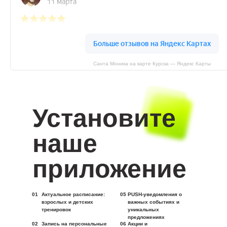
Санта Моника на карте Курска — Яндекс Карты
Установите
наше
приложение
01
Актуальное расписание:
05
PUSH-уведомления о
взрослых и детских
важных событиях и
тренировок
уникальных
предложениях
02
Запись на персональные
06
Акции и