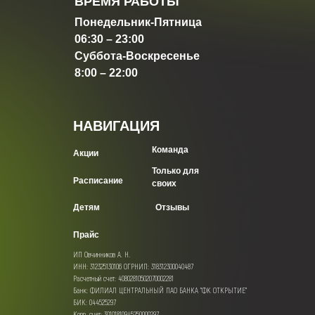
ВРЕМЯ РАБОТЫ
Понедельник-Пятница
06:30 – 23:00
Суббота-Воскресенье
8:00 – 22:00
НАВИГАЦИЯ
Команда
Акции
Только для
Расписание
своих
Детям
Отзывы
Прайс
ИП Овчинников А. Н.
ИНН: 312325130106 ОГРНИП: 318312300040487
Расчетный счет: 40802810502070002281
Банк: ФИЛИАЛ ЦЕНТРАЛЬНЫЙ ПАО БАНКА "ФК ОТКРЫТИЕ"
БИК: 044525297
Корр. счет: 30101810945250000297